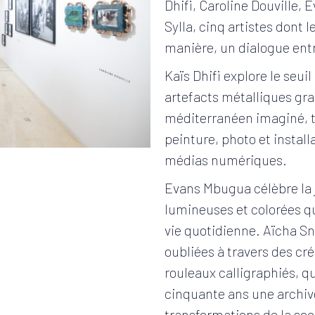
Dhifi, Caroline Douville
Sylla, cinq artistes dont 
manière, un dialogue entr
Kaïs Dhifi explore le seuil
artefacts métalliques grav
méditerranéen imaginé, ta
peinture, photo et installa
médias numériques.
Evans Mbugua célèbre la 
lumineuses et colorées qu
vie quotidienne. Aïcha Sno
oubliées à travers des cré
rouleaux calligraphiés, 
cinquante ans une archi
transformations de la soc