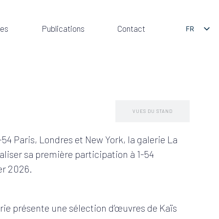
res
Publications
Contact
FR
EN
PRESENTATION
VUES DU STAND
-54 Paris, Londres et New York, la galerie La
éaliser sa première participation à 1-54
er 2026.
erie présente une sélection d’œuvres de Kaïs