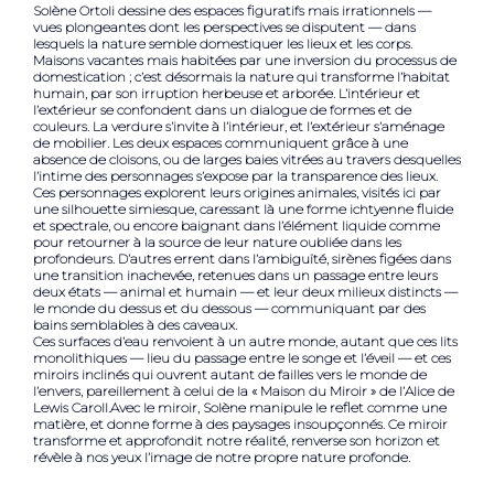
Solène Ortoli dessine des espaces figuratifs mais irrationnels —
vues plongeantes dont les perspectives se disputent — dans
lesquels la nature semble domestiquer les lieux et les corps.
Maisons vacantes mais habitées par une inversion du processus de
domestication ; c’est désormais la nature qui transforme l’habitat
humain, par son irruption herbeuse et arborée. L’intérieur et
l’extérieur se confondent dans un dialogue de formes et de
couleurs. La verdure s’invite à l’intérieur, et l’extérieur s’aménage
de mobilier. Les deux espaces communiquent grâce à une
absence de cloisons, ou de larges baies vitrées au travers desquelles
l’intime des personnages s’expose par la transparence des lieux.
Ces personnages explorent leurs origines animales, visités ici par
une silhouette simiesque, caressant là une forme ichtyenne fluide
et spectrale, ou encore baignant dans l’élément liquide comme
pour retourner à la source de leur nature oubliée dans les
profondeurs. D’autres errent dans l’ambiguïté, sirènes figées dans
une transition inachevée, retenues dans un passage entre leurs
deux états — animal et humain — et leur deux milieux distincts —
le monde du dessus et du dessous — communiquant par des
bains semblables à des caveaux.
Ces surfaces d’eau renvoient à un autre monde, autant que ces lits
monolithiques — lieu du passage entre le songe et l’éveil — et ces
miroirs inclinés qui ouvrent autant de failles vers le monde de
l’envers, pareillement à celui de la « Maison du Miroir » de l’Alice de
Lewis Caroll.Avec le miroir, Solène manipule le reflet comme une
matière, et donne forme à des paysages insoupçonnés. Ce miroir
transforme et approfondit notre réalité, renverse son horizon et
révèle à nos yeux l’image de notre propre nature profonde.