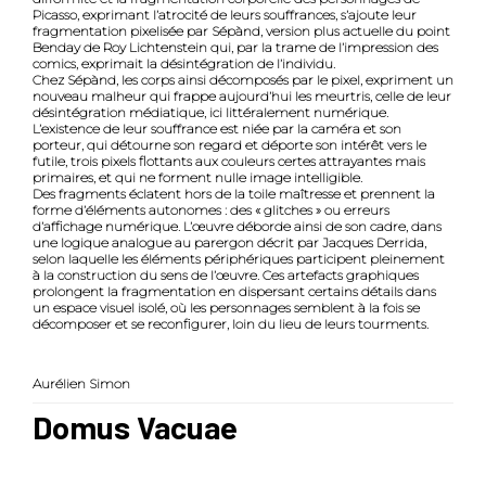
Picasso, exprimant l’atrocité de leurs souffrances, s’ajoute leur
fragmentation pixelisée par Sépànd, version plus actuelle du point
Benday de Roy Lichtenstein qui, par la trame de l’impression des
comics, exprimait la désintégration de l’individu.
Chez Sépànd, les corps ainsi décomposés par le pixel, expriment un
nouveau malheur qui frappe aujourd’hui les meurtris, celle de leur
désintégration médiatique, ici littéralement numérique.
L’existence de leur souffrance est niée par la caméra et son
porteur, qui détourne son regard et déporte son intérêt vers le
futile, trois pixels flottants aux couleurs certes attrayantes mais
primaires, et qui ne forment nulle image intelligible.
Des fragments éclatent hors de la toile maîtresse et prennent la
forme d’éléments autonomes : des « glitches » ou erreurs
d’affichage numérique. L’œuvre déborde ainsi de son cadre, dans
une logique analogue au parergon décrit par Jacques Derrida,
selon laquelle les éléments périphériques participent pleinement
à la construction du sens de l’œuvre. Ces artefacts graphiques
prolongent la fragmentation en dispersant certains détails dans
un espace visuel isolé, où les personnages semblent à la fois se
décomposer et se reconfigurer, loin du lieu de leurs tourments.
Aurélien Simon
Domus Vacuae