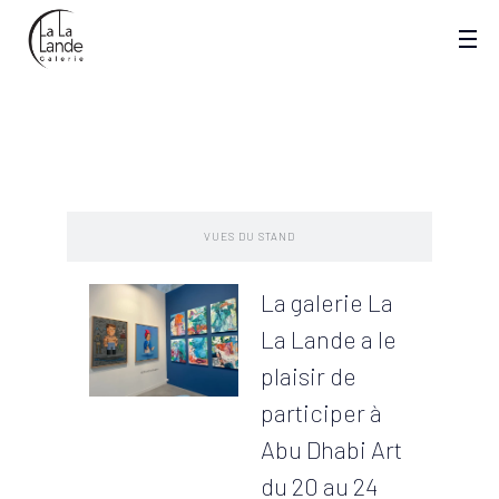
PRESENTATION
VUES DU STAND
La galerie La
La Lande a le
plaisir de
participer à
Abu Dhabi Art
du 20 au 24