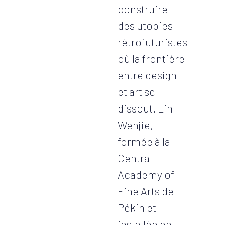
construire
des utopies
rétrofuturistes
où la frontière
entre design
et art se
dissout. Lin
Wenjie,
formée à la
Central
Academy of
Fine Arts de
Pékin et
installée en