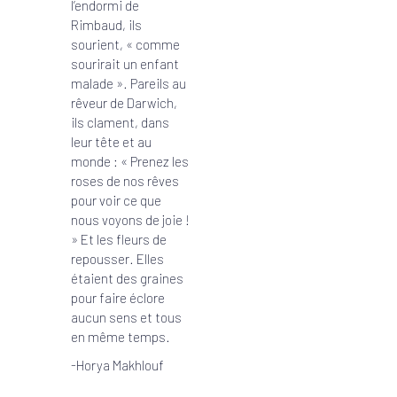
l’endormi de
Rimbaud, ils
sourient, « comme
sourirait un enfant
malade ». Pareils au
rêveur de Darwich,
ils clament, dans
leur tête et au
monde : « Prenez les
roses de nos rêves
pour voir ce que
nous voyons de joie !
» Et les fleurs de
repousser. Elles
étaient des graines
pour faire éclore
aucun sens et tous
en même temps.
-Horya Makhlouf