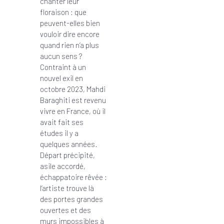
chanter leur
floraison : que
peuvent-elles bien
vouloir dire encore
quand rien n’a plus
aucun sens ?
Contraint à un
nouvel exil en
octobre 2023, Mahdi
Baraghiti est revenu
vivre en France, où il
avait fait ses
études il y a
quelques années.
Départ précipité,
asile accordé,
échappatoire rêvée :
l’artiste trouve là
des portes grandes
ouvertes et des
murs impossibles à