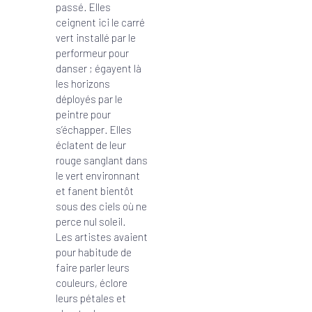
passé. Elles
ceignent ici le carré
vert installé par le
performeur pour
danser ; égayent là
les horizons
déployés par le
peintre pour
s’échapper. Elles
éclatent de leur
rouge sanglant dans
le vert environnant
et fanent bientôt
sous des ciels où ne
perce nul soleil.
Les artistes avaient
pour habitude de
faire parler leurs
couleurs, éclore
leurs pétales et