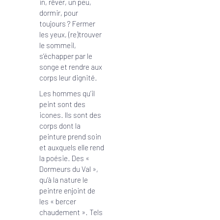
in, rêver, un peu,
dormir, pour
toujours ? Fermer
les yeux, (re)trouver
le sommeil,
s’échapper par le
songe et rendre aux
corps leur dignité.
Les hommes qu’il
peint sont des
icones. Ils sont des
corps dont la
peinture prend soin
et auxquels elle rend
la poésie. Des «
Dormeurs du Val »,
qu’à la nature le
peintre enjoint de
les « bercer
chaudement ». Tels