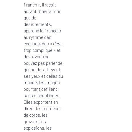
f ranchir. Il reçoit
autant d’invitations
que de
désistements,
apprend le f rançais
au rythme des
excuses, des « c’est
trop compliqué » et
des « vous ne
pouvez pas parler de
génocide ». Devant
ses yeux et celles du
monde, les images
pourtant déf ilent
sans discontinuer.
Elles exportent en
direct les morceaux
de corps, les
gravats, les
explosions, les