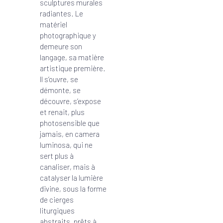
sculptures murales
radiantes. Le
matériel
photographique y
demeure son
langage, sa matière
artistique première.
Il s’ouvre, se
démonte, se
découvre, s’expose
et renait, plus
photosensible que
jamais, en camera
luminosa, qui ne
sert plus à
canaliser, mais à
catalyser la lumière
divine, sous la forme
de cierges
liturgiques
abstraits, prêts à