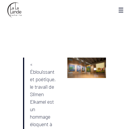
PRESENTATION
«
Éblouissant
et poétique,
le travail de
Slimen
Elkamel est
un
hommage
éloquent à