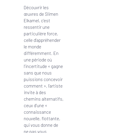
Découvrir les
œuvres de Slimen
Elkamel, c’est
ressentir une
particulière force,
celle d’appréhender
le monde
différemment. En
une période où
l’incertitude « gagne
sans que nous
puissions concevoir
comment », l’artiste
invite à des
chemins alternatifs,
ceux d’une «
connaissance
nouvelle, flottante,
qui vous donne de
ne pas vous