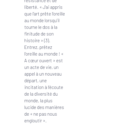
résistance et de
liberté. « J’ai appris
que l’art prête l’oreille
au monde lorsqu’il
tourne le dos à la
finitude de son
histoire » (3).
Entrez, prêtez
l’oreille au monde ! «
A cœur ouvert » est
un acte de vie, un
appel à un nouveau
départ, une
incitation à l’écoute
de la diversité du
monde, la plus
lucide des manières
de « ne pas nous
engloutir ».