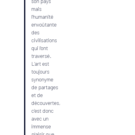
son pays
mais
l’humanité
envoûtante
des
civilisations
qui l’ont
traversé.
L’art est
toujours
synonyme
de partages
et de
découvertes,
c’est donc
avec un
immense
plaisir que