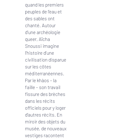
quand les premiers
peuples de l’eau et
des sables ont
chanté. Autour
d’une archéologie
queer, Aïcha
Snoussi imagine
l’histoire d’une
civilisation disparue
sur les côtes
méditerranéennes.
Par le khàos – la
faille – son travail
fissure des brèches
dans les récits
officiels pour y loger
d’autres récits. En
miroir des objets du
musée, de nouveaux
vestiges racontent