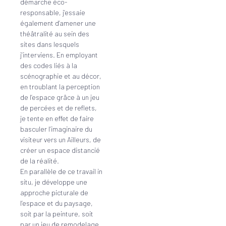
démarche éco-
responsable, j’essaie
également d’amener une
théâtralité au sein des
sites dans lesquels
j’interviens. En employant
des codes liés à la
scénographie et au décor,
en troublant la perception
de l’espace grâce à un jeu
de percées et de reflets,
je tente en effet de faire
basculer l’imaginaire du
visiteur vers un Ailleurs, de
créer un espace distancié
de la réalité.
En parallèle de ce travail in
situ, je développe une
approche picturale de
l’espace et du paysage,
soit par la peinture, soit
par un jeu de remodelage