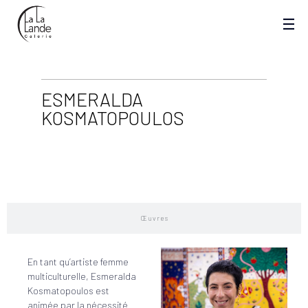
ESMERALDA
KOSMATOPOULOS
Biographie
Œuvres
En tant qu’artiste femme
multiculturelle, Esmeralda
Kosmatopoulos est
animée par la nécessité